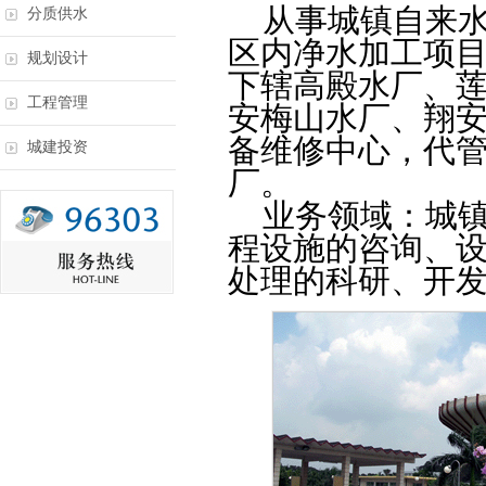
从事城镇自来
分质供水
区内净水加工项
规划设计
下辖高殿水厂、
工程管理
安梅山水厂、翔
备维修中心，代
城建投资
厂。
业务领域：城
程设施的咨询、
处理的科研、开