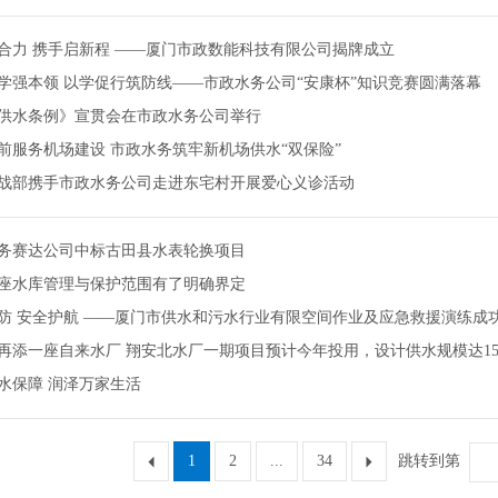
合力 携手启新程 ——厦门市政数能科技有限公司揭牌成立
学强本领 以学促行筑防线——市政水务公司“安康杯”知识竞赛圆满落幕
供水条例》宣贯会在市政水务公司举行
前服务机场建设 市政水务筑牢新机场供水“双保险”
战部携手市政水务公司走进东宅村开展爱心义诊活动
务赛达公司中标古田县水表轮换项目
座水库管理与保护范围有了明确界定
防 安全护航 ——厦门市供水和污水行业有限空间作业及应急救援演练成
再添一座自来水厂 翔安北水厂一期项目预计今年投用，设计供水规模达15
水保障 润泽万家生活
1
2
...
34
跳转到第