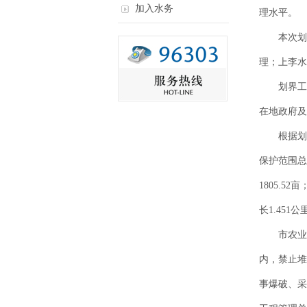
加入水务
理水平。
本次划界
理；上李水
划界工作
在地政府及
根据划界成
保护范围总长
1805.5
长1.451
市农业农
内，禁止堆
事爆破、采