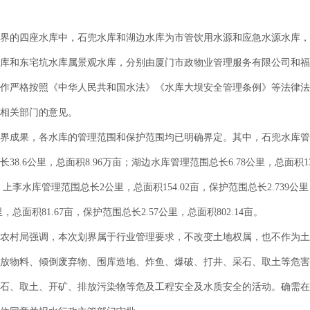
的四座水库中，石兜水库和湖边水库为市管饮用水源和应急水源水库，
库和东宅坑水库属景观水库，分别由厦门市政物业管理服务有限公司和福
严格按照《中华人民共和国水法》《水库大坝安全管理条例》等法律法
相关部门的意见。
果，各水库的管理范围和保护范围均已明确界定。其中，石兜水库管理范围总
38.6公里，总面积8.96万亩；湖边水库管理范围总长6.78公里，总面积13
2亩；上李水库管理范围总长2公里，总面积154.02亩，保护范围总长2.739
公里，总面积81.67亩，保护范围总长2.57公里，总面积802.14亩。
村局强调，本次划界属于行业管理要求，不改变土地权属，也不作为土
放物料、倾倒废弃物、围库造地、炸鱼、爆破、打井、采石、取土等危害
石、取土、开矿、排放污染物等危及工程安全及水质安全的活动。确需在