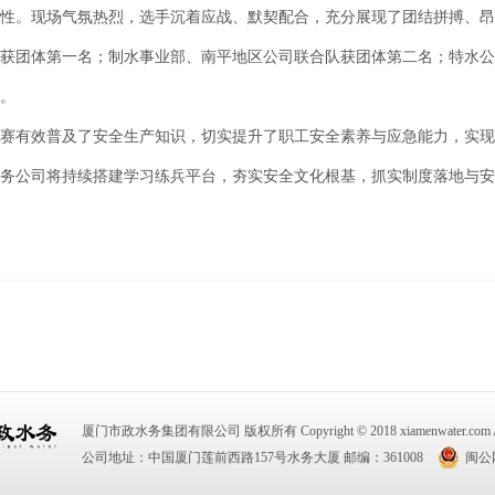
性。现场气氛热烈，选手沉着应战、默契配合，充分展现了团结拼搏、昂
获团体第一名；制水事业部、南平地区公司联合队获团体第二名；特水公
。
有效普及了安全生产知识，切实提升了职工安全素养与应急能力，实现
务公司将持续搭建学习练兵平台，夯实安全文化根基，抓实制度落地与安
厦门市政水务集团有限公司 版权所有 Copyright © 2018 xiamenwater.com All R
公司地址：中国厦门莲前西路157号水务大厦 邮编：361008
闽公网