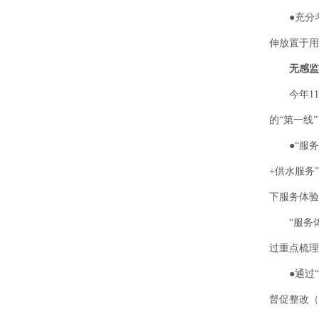
●充分考
伸放置于用
无感监
今年11月
的“第一线
●“服务体
+供水服务
下服务体验
“服务体
过重点梳理
●通过“服
督促整改（