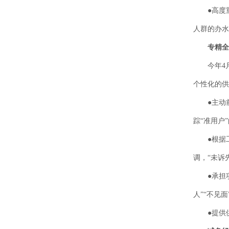
●高度重视
人群的办水
专精全
今年4月
个性化的供
●主动前置
踪“准用户
●根据工
调，“未诉
●承担项目
人”“不见
●提供供