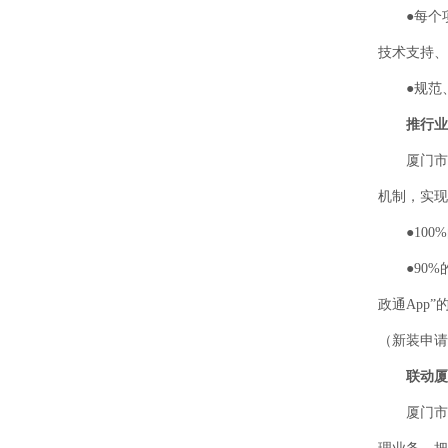
●每个项目
技术支持、
●规范、
推行业
厦门市政
机制，实现
●100%
●90%的
政通App
（新装申请
联动厦
厦门市政水