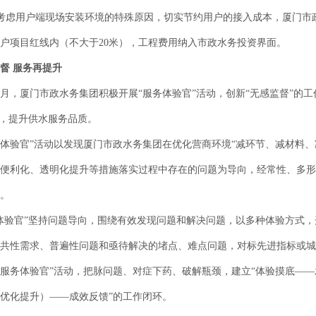
虑用户端现场安装环境的特殊原因，切实节约用户的接入成本，厦门市
户项目红线内（不大于20米），工程费用纳入市政水务投资界面。
督 服务再提升
，厦门市政水务集团积极开展“服务体验官”活动，创新“无感监督”的
”，提升供水服务品质。
验官”活动以发现厦门市政水务集团在优化营商环境“减环节、减材料、
”便利化、透明化提升等措施落实过程中存在的问题为导向，经常性、多形
。
验官”坚持问题导向，围绕有效发现问题和解决问题，以多种体验方式，
共性需求、普遍性问题和亟待解决的堵点、难点问题，对标先进指标或城
务体验官”活动，把脉问题、对症下药、破解瓶颈，建立“体验摸底——
优化提升）——成效反馈”的工作闭环。