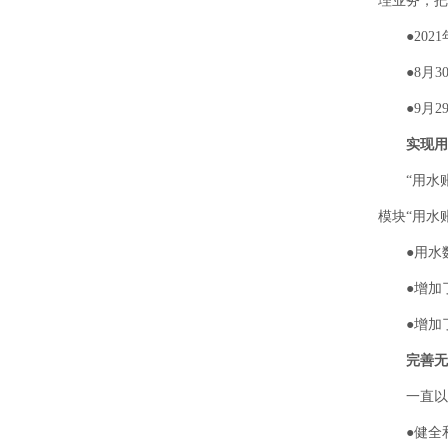
理业务，把
●2021
●8月30
●9月29
实现用
“用水账单
模块“用水
●用水数
●增加了
●增加了
完善无
一直以来
●健全和