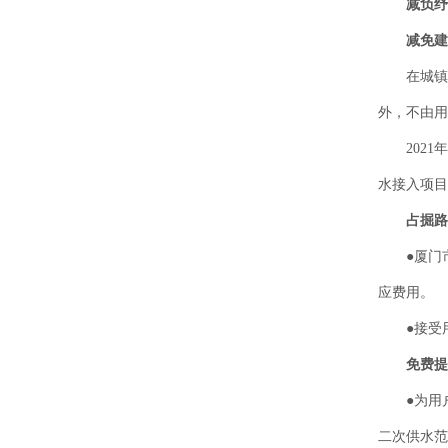
减负纾
减免建筑
在城镇规
外，不由用
2021年
水接入项目
占掘路
●厦门市
应费用。
●接受用
免费提
●为用户
二次供水范