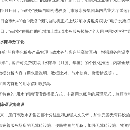
“24小时不打烊随处办”的服务送到用户家门口，切实为企业和群众办实
年8月16日，“e政务”便民自助机进驻厦门市政水务集团岛内营业大厅试运
日全市约400台“e政务”便民自助机正式上线2项水务服务模块:“电子发票打
日，“e政务”便民自助机增加上线2项水务服务模块:“个人用户用水申报”
水账单数字化
”的数字化服务产品实现市政水务与客户的高效互动，增强服务的温度。通
账单”，客户可免费获得用水账单（月度、年度）的个性化推送，内容全形
据分析内容（用水量说明、数据比对、节水信息、缴费情况等）。
国内首创的用水信用度指标。
特色的“用水”闽南语语音播报方式，丰富用水账单的展现形式，兼顾老
障碍设施建设
，厦门市政水务集团都十分注重和加强人文关怀，加快完善无障碍设施
完善服务场所的无障碍设施、便民物资的配备，加强无障碍设施、物资