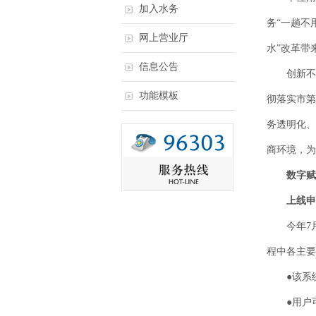
加入水务
务“一趟不
网上营业厅
水”改革带
信息公告
创新不止
功能模板
彻落实市第
务透明化、
商环境，为
数字赋
上线申
今年7月
程中各主要
●该系统
●用户可