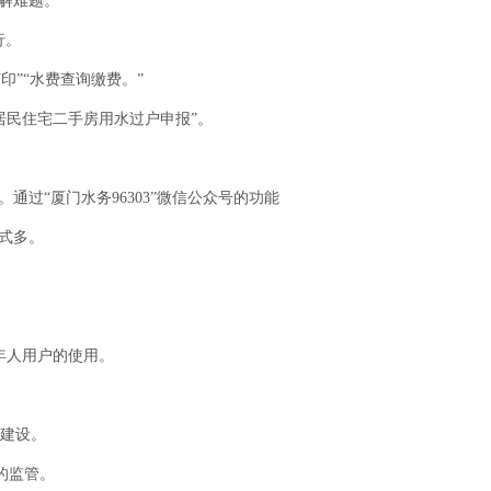
事解难题。
行。
印”“水费查询缴费。”
“居民住宅二手房用水过户申报”。
过“厦门水务96303”微信公众号的功能
式多。
年人用户的使用。
建设。
的监管。