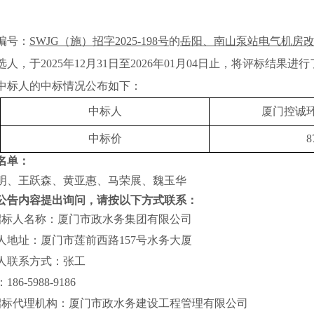
编号：
SWJG
（施）招字
2025-198
号
的
岳阳、南山泵站电气机房
选人，于
2025
年
12
月
31
日至
2026
年
01
月
04
日止，将评标结果进行
中标人的中标情况公布如下：
中标人
厦门控诚
中标价
8
名单：
明、王跃森、黄亚惠、马荣展、魏玉华
公告内容提出询问，请按以下方式联系：
招标人名称：厦门市政水务集团有限公司
人地址：厦门市莲前西路
157
号水务大厦
人联系方式：张工
：
186-5988-9186
招标代理机构：厦门市政水务建设工程管理有限公司