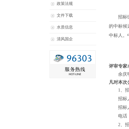
政策法规
文件下载
招标
的中标候
水质信息
中标人。
清风国企
评审专家
余庆
凡对本次
1
、
招标
招标
电话
2
、