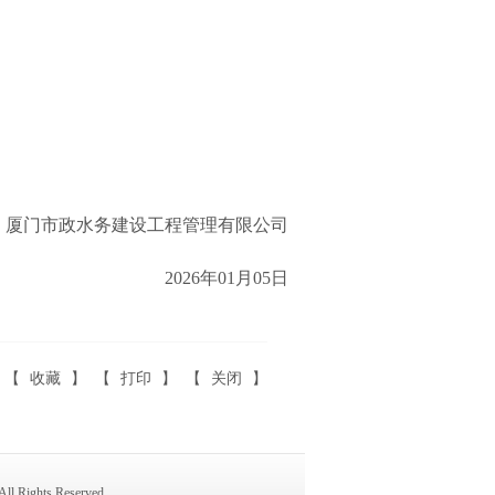
：厦门市政水务建设工程管理有限公司
2026
年
01
月
05
日
【
收藏
】 【
打印
】 【
关闭
】
ights Reserved.