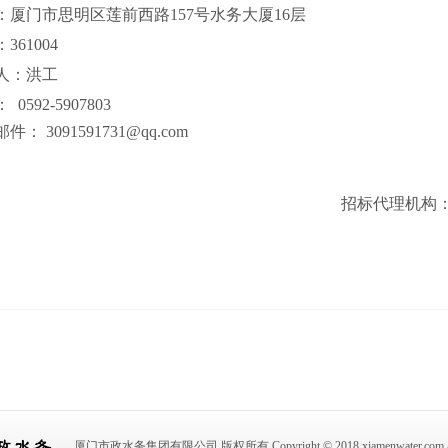
：厦门市思明区莲前西路
157
号水务大厦
16
层
：
361004
人：洪工
：
0592-5907803
邮件：
3091591731@qq.com
招标代理机构
厦门市政水务集团有限公司 版权所有 Copyright © 2018 xiamenwater.com All R