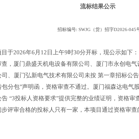
流标结果公示
招标编号
: SWJG
（货）招字
D2026-045
项目于
2026
年
6
月
12
日上午
9
时
30
分
开标，现公示如下：
审查，厦门鼎盛天机电设备有限公司、厦门市永创电气
公司、厦门弘新电气技术有限公司未按 第一章招标公告 
转包分包”声明函，资格审查不通过。厦门福森达电气股
告 “
3
投标人资格要求”提供完整的业绩证明，资格审
初步评审合格的投标人只有一家，
本项目通过资格审查
。