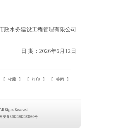
市政水务建设工程管理有限公司
日 期：
2026
年
6
月
12
日
【
收藏
】 【
打印
】 【
关闭
】
ights Reserved.
安备35020302033086号