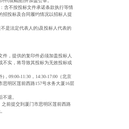
印件
(
或截图
)
并加盖公章。
：含不按投标文件承诺条款执行等情
的招投标及合同履约情况以招标人提
表不是法定代表人的
)
及投标人代表的
文件，提供的复印件必须加盖投标人
或不实，将导致其投标为无效投标或
外
)
，
09:00-11:30
，
14:30-17:00
（北京
市思明区莲前西路
157
号水务大厦
16
层
后不退。
）之前提交到厦门市思明区莲前西路
绝。