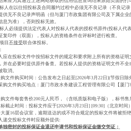
结果应为其通过上述网站获取的信用信息查询结果原始页面的打
标人在以往招投标及合同履约过程中必须无不良记录（不良记录
提供无不良记录声明函（但与厦门市政集团有限公司及下属企业
信息为准），否则投标无效。
标人必须提供法定代表人对投标人代表的授权书原件
(
投标人代
证复印件（双面），投标人的资格条件在评标时进行检查。
项目
不接受
联合体投标。
：
人应在投标文件中按招标文件的规定和要求附上所有的资格证明
，并在必要时提供原件备查。若投标人提供的资格证明文件不全
被取消。
采购文件购买时间：公告发布之日起至
[2026
年
3
月
22
日
](
节假日除
采购文件购买地点：厦门市政水务建设工程管理有限公司【厦门
采购文件每套售价
200
元人民币，（含纸质版和电子版），标书售
投标截止时间：投标文件应于
[2026
年
3
月
23
日
] [09:30]
（北京时间
务大厦
16
层会议室，逾期送达的或不符合规定的投标文件将被拒
人递交投标文件时应额外提供
:
单独密封的投标保证金退还申请书和投标保证金缴交凭证；