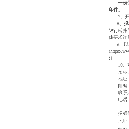
一份
印件。
7
、
8
、
投
银行转账
体要求详
9
、以
(https://w
注。
10
、
招标
地址
邮编
联系
电话
招标
地址