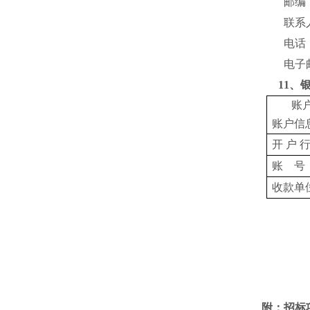
邮编
联系
电话
电子
11
、
账
账户信
开 户 
账
号
收款单
附：招标