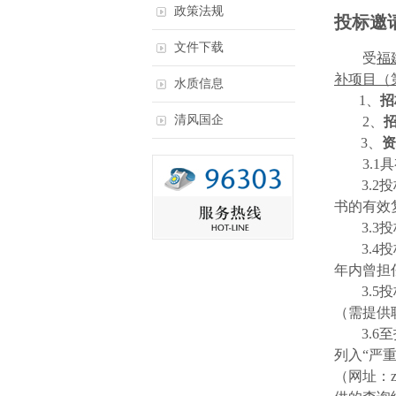
政策法规
投标邀
文件下载
受
福
补项目（
水质信息
1、
招
清风国企
2
、
3
、
资
3.1
具
3.2
投
书的有效
3.3
投
3.4
投
年内曾担
3.5
投
（需提供
3.6
至
列入“严
（网址：