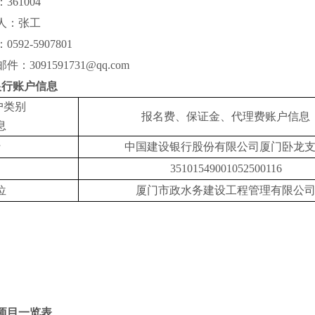
：
361004
人：张工
：
0592-5907801
邮件：
3091591731@qq.com
银行账户信息
户类别
报名费、保证金、代理费账户信息
息
行
中国建设银行股份有限公司厦门卧龙
35101549001052500116
位
厦门市政水务建设工程管理有限公
项目一览表