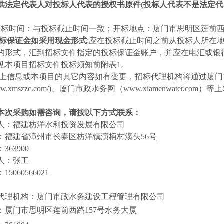
供法定代表人对投标人代表的授权书原件
(
投标人代表不是法定代
开标时间：与投标截止时间一致；开标地点：厦门市思明区莲前
标保证金如采用现金形式
:
应在投标截止时间之前从投标人所在
的形式，汇到招标文件指定的投标保证金账户，并应在电汇或银
见本项目招标文件投标须知前附表
1
。
上信息或本项目的其它内容如有变更，招标代理机构将通过厦门
ww.xmszzc.com/)
、厦门市政水务网（
www.xiamenwater.com
）等上
本次采购如需咨询，请按以下方式联系：
人：福建枋洋水利投资发展有限公司
：
福建省漳州市长泰区枋洋镇演柄村溪头
56
号
：
363900
人：张工
：
15060566021
代理机构：厦门市政水务建设工程管理有限公司
：厦门市思明区莲前西路
157
号水务大厦