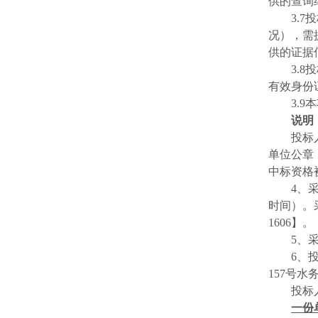
供的查询
3.7
投
况），需
供的证据
3.8
投
有效身份
3.9
本
说明
投标
单位公章
中标资格
4
、
时间）。
1606
】。
5
、
6
、
157
号水
投标
一份