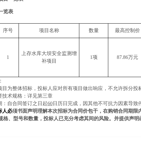
一览表
序号
项目名称
数量
最高控制价
上存水库大坝安全监测增
1
1
项
87.86
万元
补项目
：
项目为整体招标，投标人应对所有项目做出响应，不允许拆分投
要技术规格：详见第三章
期
：
自合同签订之日起
60
日历日完成，因其他不可抗力因素导致
标人必
须书面声明理解本次招标为
合同价包干
，在购销合同期限
规格、型号和数量，投标人已充分考虑其间的风险。并提供声明