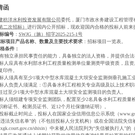
请函
建枋洋水利投资发展有限公司
委托，厦门市政水务建设工程管理
第二次招标）
进行国内公开招标，现欢迎国内合格的投标人前来
标编号
：
SWJG
（施）招字
2025-215-1
号
招标项目产品名称、数量及主要技术要求
：招标项目一览表。
格条件：
有独立承担民事责任的能力，具备独立的法人资格，并提供合法
标人应具有水利部水利工程质量检测单位量测类甲级资质，且资
复印件。
标人须具有至少
1
项大中型水库混凝土大坝安全监测倒垂孔施工
标人负责人须满足：①具备水利工程相关专业高级及以上技术职
任过至少
1
项大中型水库混凝土大坝安全监测项目的负责人。
标人须组建专项安全监测团队，配置至少
2
名具备水利工程质量
职称证书、检测员证书、近
12
个月社保缴纳证明）。
投标截止时间止，投标人在国家企业信用信息公示系统（
www.gs
重违法失信名单”的（不包括投标人分支机构）或在全国法院失信
zxgk.court.gov.cn/shixin
）中未被人民法院列为“失信被执行人”的