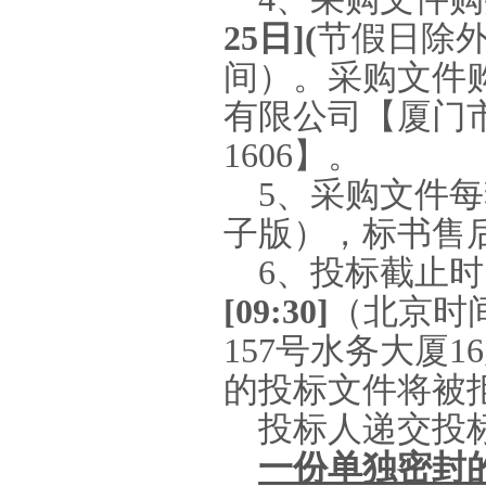
25
日
](
节假日除
间）。采购文件
有限公司【厦门
1606
】。
5
、采购文件每
子版），标书售
6
、投标截止时
[09:30]
（北京时
157
号水务大厦
16
的投标文件将被
投标人递交投
一份单独密封