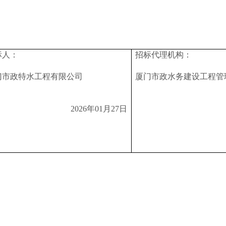
标人：
招标代理机构：
门市政特水工程有限公司
厦门市政水务建设工程管
2026
年
01
月
27
日