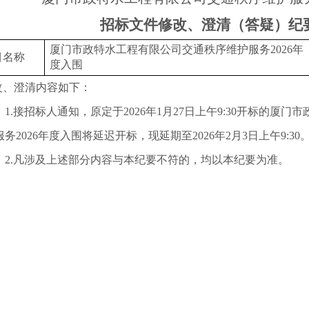
招标文件修改、澄清（答疑）纪
厦门市政特水工程有限公司交通秩序维护服务
2026
年
目名称
度入围
改、澄清内容如下：
1.
接招标人通知，原定于
2026
年
1
月
27
日上午
9:30
开标的厦门市
服务
2026
年度入围将延迟开标，现延期至
2026
年
2
月
3
日上午
9:30
2.
凡涉及上述部分内容与本纪要不符的，均以本纪要为准。