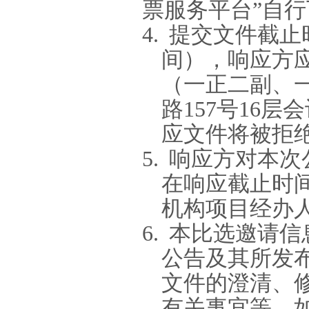
票服务平台”自
4.
提交文件截止
间），响应方
（一正二副、
路
157
号
16
层会
应文件将被拒
5.
响应方对本次
在响应截止时
机构项目经办
6.
本比选邀请信
公告及其所发
文件的澄清、
有关事宜等，