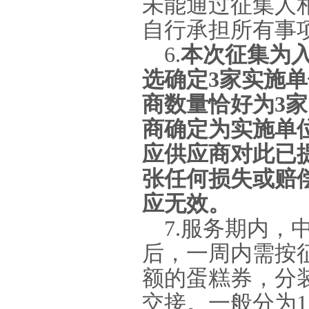
未能通过征集人
自行承担所有事
6.
本次征集为
选确定
3
家实施单
商数量恰好为
3
家
商确定为实施单
应供应商对此已
张任何损失或赔
应无效。
7.
服务期内，
后，一周内需按
额的蛋糕券，分
交接。一般分为
1