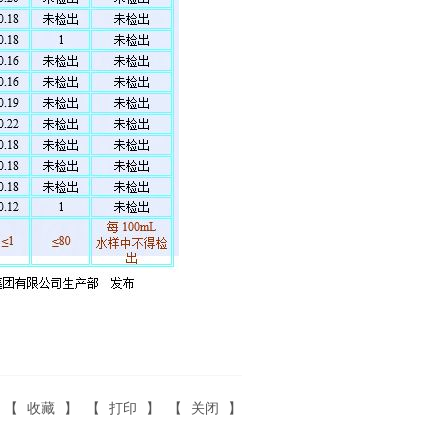
【
收藏
】 【
打印
】 【
关闭
】